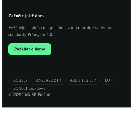
Začněte ještě dnes
Vyžádejte si ukázku a posuňte svou kontrolu kvality na
standardy Průmyslu 4.0.
Požádat o demo
ISO 2859
ANSI/ASQ Z1.4
AQL 0.1 / 2.5 / 4
LQ
ISO 9001 workflows
© 2025 Link SE Pte Ltd