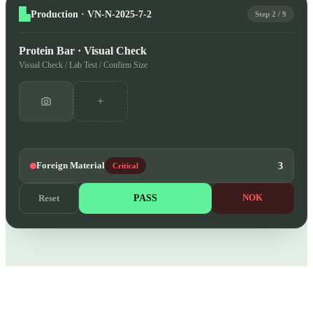
Production · VN-N-2025-7-2
Step 2 / 9
Protein Bar · Visual Check
Visual Check / Lab Test / Confirm Size
+
Foreign Material
3
Critical
PASS
NOK
Reset