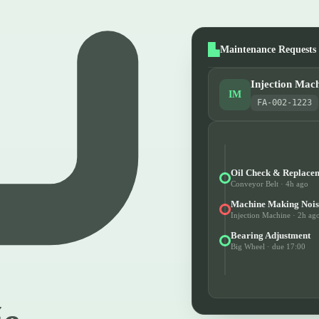
Maintenance Requests
Injection Mac
IM
FA-002-1223
Oil Check & Replace
Conveyor Belt · 4h ago
Machine Making Nois
Injection Machine · 2h ag
Bearing Adjustment
Big Wheel · due 17:00