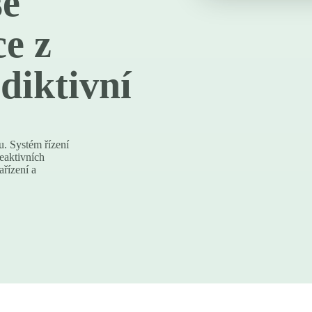
še
e z
diktivní
u. Systém řízení
eaktivních
ařízení a