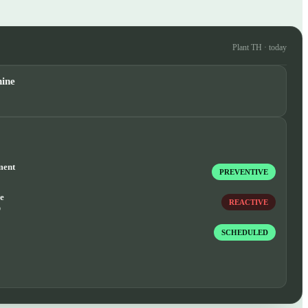
Plant TH · today
hine
ment
PREVENTIVE
e
REACTIVE
o
SCHEDULED