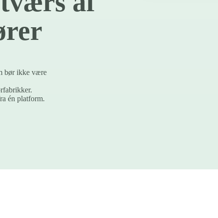
 tværs af
ører
em bør ikke være
rfabrikker.
ra én platform.