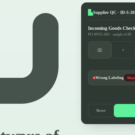
Supplier QC · ID-S-20
Incoming Goods Chec
PO #POU-003 · sample of 80
+
Wrong Labeling
Majo
Reset