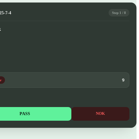
25-7-4
Step 1 / 8
k
9
r
PASS
NOK