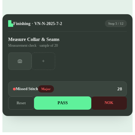
Finishing · VN-N-2025-7-2
Step 5 / 12
Measure Collar & Seams
Measurement check · sample of 20
+
Missed Stitch
28
Major
PASS
NOK
Reset