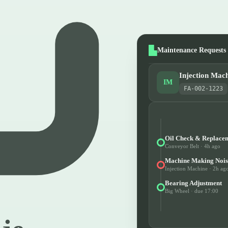
Maintenance Requests
Injection Mac
IM
FA-002-1223
Oil Check & Replace
Conveyor Belt · 4h ago
Machine Making Nois
Injection Machine · 2h ag
Bearing Adjustment
Big Wheel · due 17:00