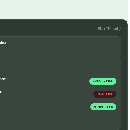
Plant TH · today
hine
ment
PREVENTIVE
e
REACTIVE
o
SCHEDULED