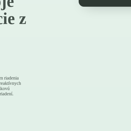
je
ie z
m riadenia
reaktívnych
dzkovú
riadení.