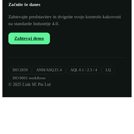
Začnite še danes
Zahtevajte predstavitev in dvignite svojo kontrolo kakovosti
na standarde Industrije 4.0.
Zahtevaj demo
ISO 2859
ANSI/ASQ Z1.4
AQL 0.1 / 2.5 / 4
LQ
ISO 9001 workflows
© 2025 Link SE Pte Ltd