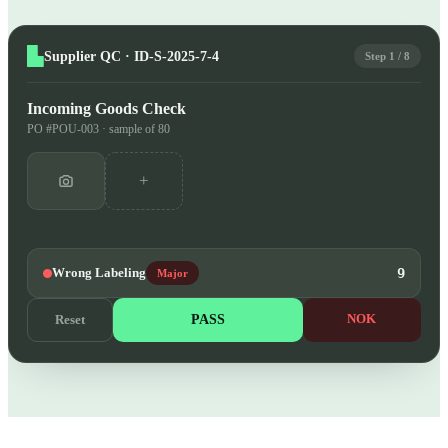
Supplier QC · ID-S-2025-7-4
Step 1 / 8
Incoming Goods Check
PO #POU-003 · sample of 80
+
Wrong Labeling
9
Major
PASS
NOK
Reset