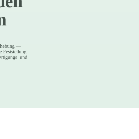
den
n
Behebung —
e Feststellung
Fertigungs- und