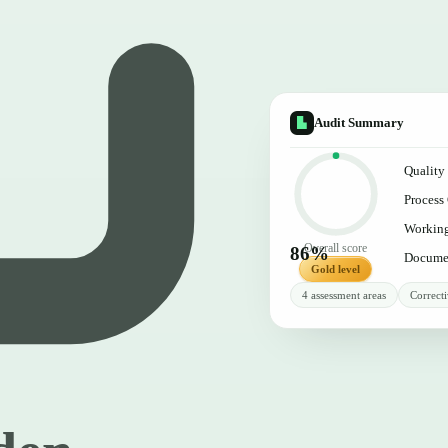
Audit Summary
Qualit
Process
Working
Overall score
86%
Docume
Gold level
4 assessment areas
Correcti