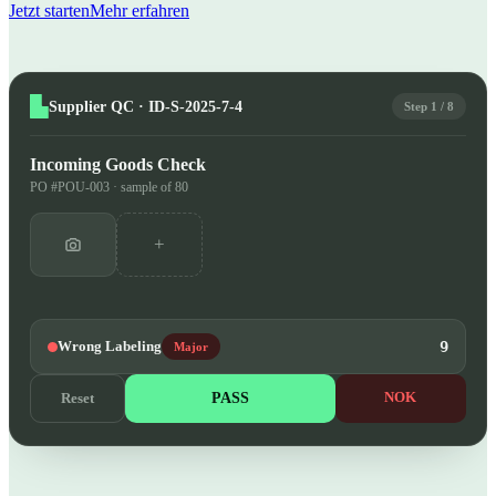
Jetzt starten
Mehr erfahren
Supplier QC · ID-S-2025-7-4
Step 1 / 8
Incoming Goods Check
PO #POU-003 · sample of 80
+
Wrong Labeling
9
Major
PASS
NOK
Reset