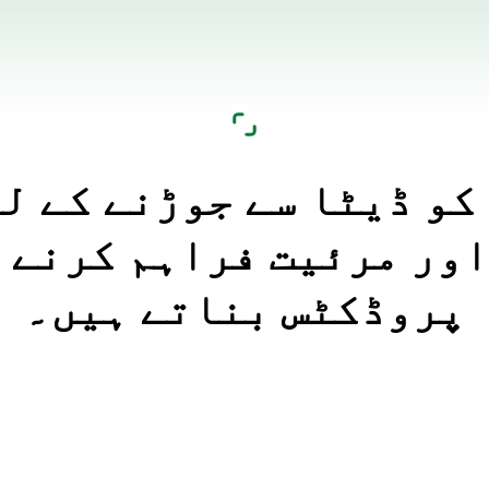
کو ڈیٹا سے جوڑنے کے ل
ور مرئیت فراہم کرنے 
پروڈکٹس بناتے ہیں۔