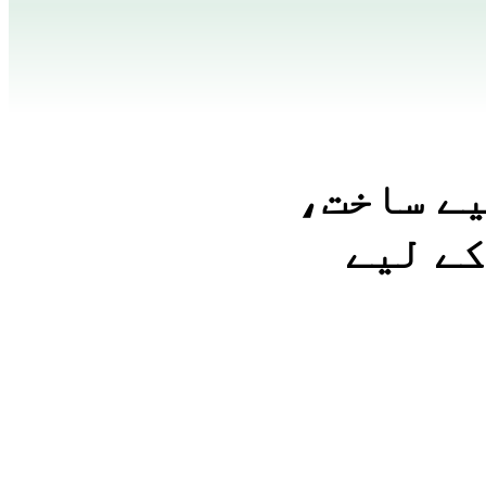
یے ساخت،
کے لیے