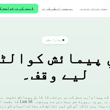
ہم سے رابطہ کریں
ڈیمو کی درخواست ک
ہمارے بارے میں
ہمارا مشن
 پیمائش کوالٹ
لیے وقف۔
کے پیداواری عمل کے ہر مرحلے کا قابلِ پیمائش نتیجہ ہے 
احساس، اور نہ ہی وہ رپورٹ جو بہت دیر
 دینا ہے، تاکہ آپ کی ٹیم نتائج کے بجائے اسباب کو درس