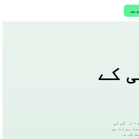
ریں
ی کے
- نہ کوئی
 سے پہنچے۔ Link SE کا مقصد اسے ہوتے ہی
ت کرے۔