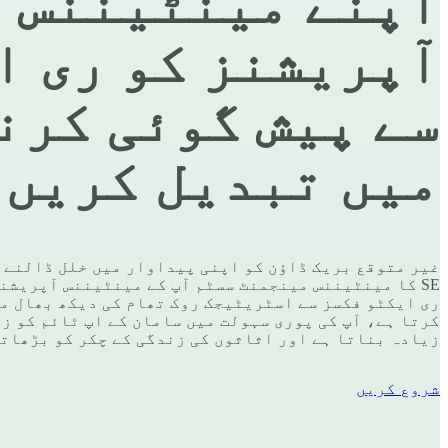
اپنے مینٹیننس
آپریشنز کو ری ا
سے پیش گوئی کرن
میں تبدیل کریں
SE کا مینٹیننس مینجمنٹ سسٹم آپ کے مینٹیننس آپریشن
ری ایکٹو فکسز سے اسٹریٹیجک روک تھام کی دیکھ بھال م
کرتا ہے، آپ کی پوری سہولت میں سامان کے اپ ٹائم کو ز
زیادہ بناتا ہے اور اثاثوں کی زندگی کے چکر کو بڑھات
شروع کریں