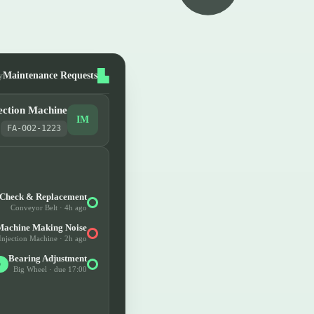
Maintenance Requests
y
ection Machine
IM
FA-002-1223
 Check & Replacement
Conveyor Belt · 4h ago
Machine Making Noise
Injection Machine · 2h ago
Bearing Adjustment
D
Big Wheel · due 17:00