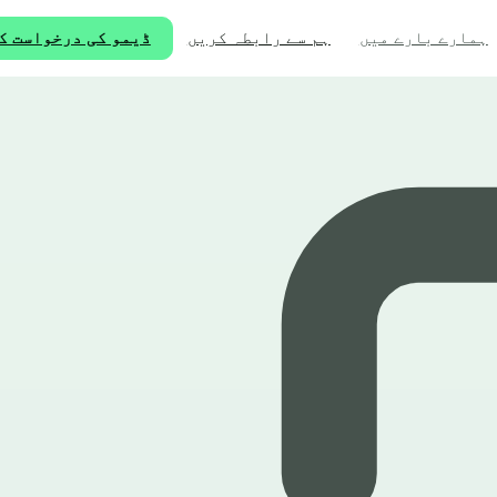
ہم سے رابطہ کریں
ڈیمو کی درخواست ک
ہمارے بارے میں