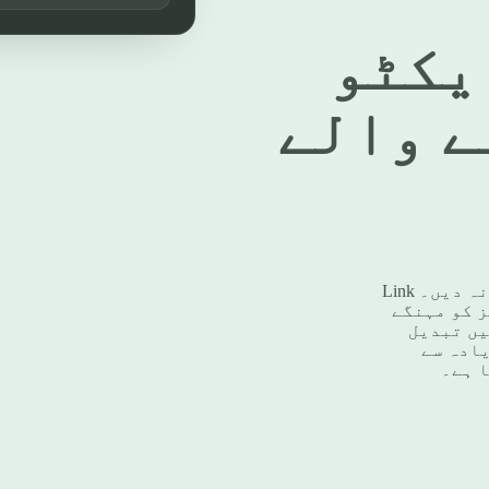
یکٹو
ے والے
غیر متوقع بریک ڈاؤن کو اپنی پیداوار میں خلل ڈالنے نہ دیں۔ Link
ز کو مہنگے
یں تبدیل
یادہ سے
ا ہے۔