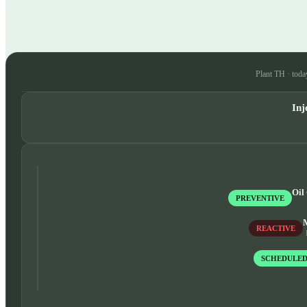
Plant TH · toda
Inj
Oil
PREVENTIVE
REACTIVE
SCHEDULE