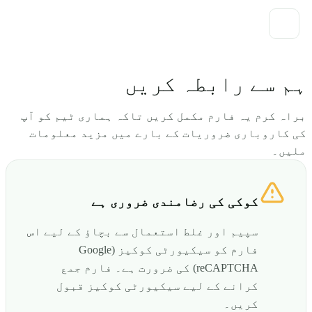
ہم سے رابطہ کریں
براہ کرم یہ فارم مکمل کریں تاکہ ہماری ٹیم کو آپ
کی کاروباری ضروریات کے بارے میں مزید معلومات
ملیں۔
کوکی کی رضامندی ضروری ہے
سپیم اور غلط استعمال سے بچاؤ کے لیے اس
فارم کو سیکیورٹی کوکیز (Google
reCAPTCHA) کی ضرورت ہے۔ فارم جمع
کرانے کے لیے سیکیورٹی کوکیز قبول
کریں۔