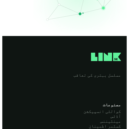
مسلسل بہتری کی تعاقب
مصنوعات
کوالٹی انسپیکشن
آڈٹس
مینٹیننس
کسٹمر اطمینان