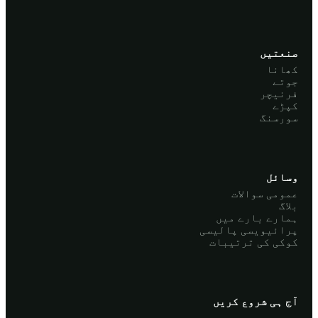
صنعتیں
کھانا
جوتے
فرنیچر
کپڑے
سورسنگ
وسائل
عمومی سوالات
بلاگ
ہمارے بارے میں
پرائیویسی پالیسی
کوکی کی ترتیبات
آج ہی شروع کریں