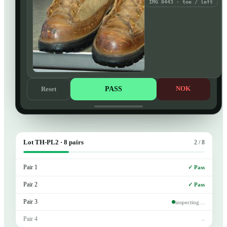
IMG 0443 · toe / left
PASS
NOK
Reset
Lot TH-PL2 · 8 pairs
2 / 8
Pair 1
✓ Pass
Pair 2
✓ Pass
Pair 3
inspecting…
Pair 4
–