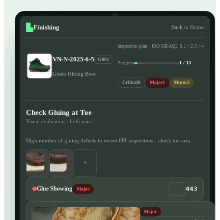
Finishing
Back to Home
Inspection plan · ISO GII AQL 0.1 / 2.5 / 4
VN-N-2025-6-5
G001
Progress
1 / 13
Green Hiking Boot
Critical
0
Major
1
Minor
2
Check Gluing at Toe
Visual evaluation · both pairs
High number of gluing defects in recent FPI inspections - check toe area.
+
443
Glue Showing
Major
Major