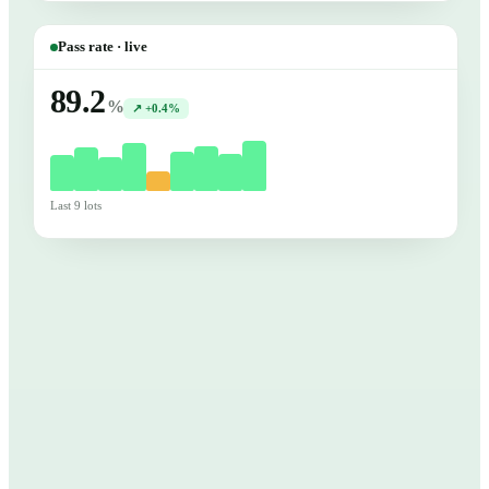
Pass rate · live
89.2
%
↗ +0.4%
Last 9 lots