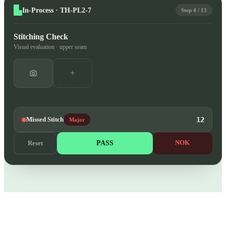
In-Process · TH-PL2-7
Step 4 / 13
Stitching Check
Visual evaluation · upper seam
+
Missed Stitch
12
Major
PASS
NOK
Reset