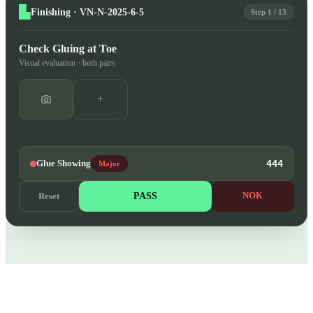
Finishing · VN-N-2025-6-5
Step 1 / 13
Check Gluing at Toe
Visual evaluation · both pairs
+
Glue Showing
444
Major
PASS
NOK
Reset