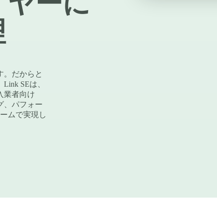
イヤーに
理
す。だからと
nk SEは、
入業者向け
グ、パフォー
ォームで実現し