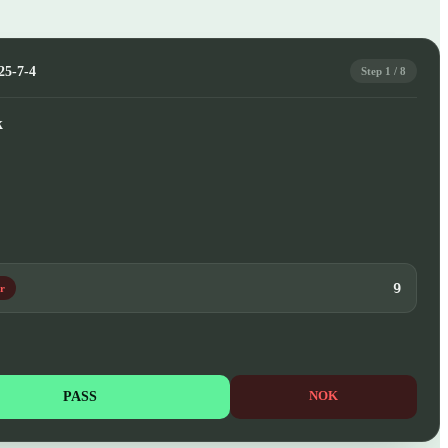
25-7-4
Step 1 / 8
k
9
r
PASS
NOK