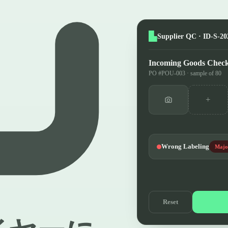
Supplier QC · ID-S-20
Incoming Goods Chec
PO #POU-003 · sample of 80
+
Wrong Labeling
Majo
Reset