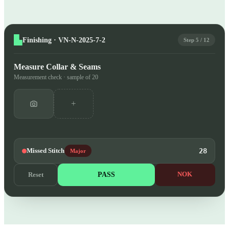
Finishing · VN-N-2025-7-2
Step 5 / 12
Measure Collar & Seams
Measurement check · sample of 20
+
Missed Stitch
28
Major
PASS
NOK
Reset