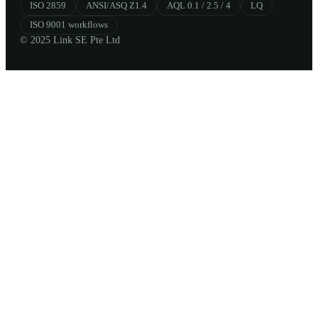
ISO 2859
ANSI/ASQ Z1.4
AQL 0.1 / 2.5 / 4
LQ
ISO 9001 workflows
© 2025 Link SE Pte Ltd