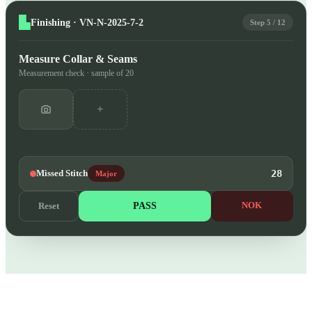
Finishing · VN-N-2025-7-2
Step 5 / 12
Measure Collar & Seams
Measurement check · sample of 20
+
Missed Stitch
28
Major
PASS
NOK
Reset