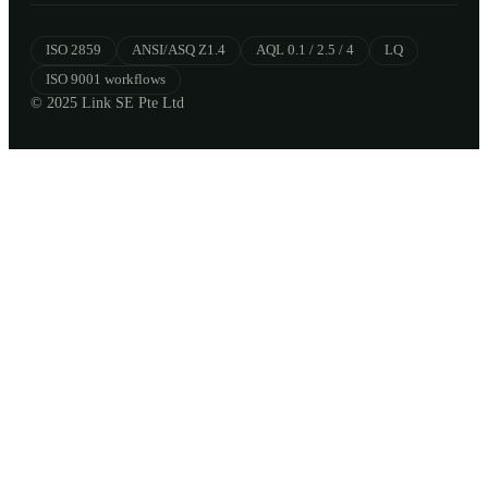
ISO 2859
ANSI/ASQ Z1.4
AQL 0.1 / 2.5 / 4
LQ
ISO 9001 workflows
© 2025 Link SE Pte Ltd