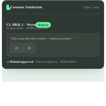
Customer Satisfaction
Claims · today
CL-BKK-1 · Worn
Resolved
Oregon Classic · 3349955-3443-444
“Sole wear after three weeks — photos attached.”
Refund approved
· linked inspection · 6644-40004